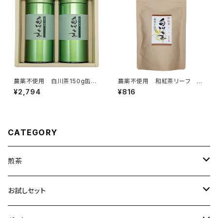
農薬不使用 白川茶150g缶入
農薬不使用 和紅茶リーフ 在
り 2本組ギフト NO.12みどり
来種 50g クリックポスト対
¥2,794
¥816
×2
応商品
CATEGORY
煎茶
はつつみ
お試しセット