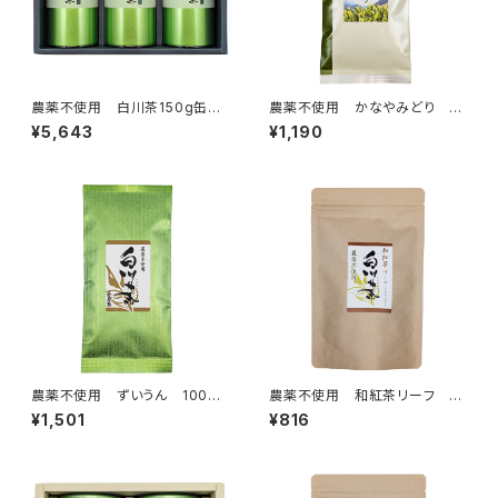
農薬不使用 白川茶150g缶入
農薬不使用 かなやみどり 10
り 3本組ギフト NO.7ずいう
0g クリックポスト対応商品
¥5,643
¥1,190
ん・こうぎょく・みどり
農薬不使用 ずいうん 100g
農薬不使用 和紅茶リーフ か
クリックポスト対応商品
なやみどり 50g クリックポ
¥1,501
¥816
スト対応商品