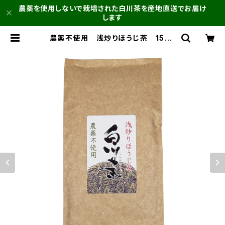
農薬を使用しないで栽培された白川茶を産地直送でお届け
します
農薬不使用 浅炒りほうじ茶 150g
クリックポスト対応商品 | 農薬不使
用 白川茶 | 常磐園