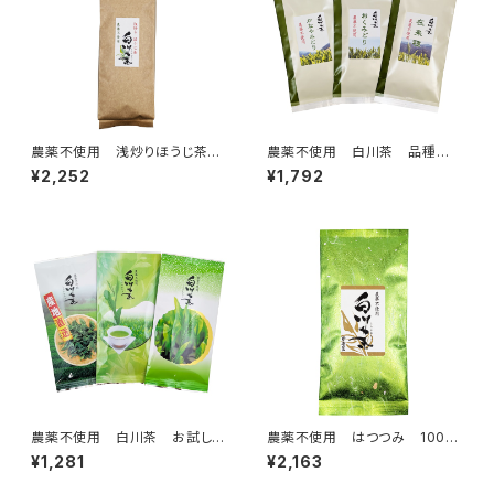
農薬不使用 浅炒りほうじ茶
農薬不使用 白川茶 品種茶
500g
飲み比べセット クリックポスト
¥2,252
¥1,792
対応商品
農薬不使用 白川茶 お試しセ
農薬不使用 はつつみ 100g
ット クリックポスト対応商品
クリックポスト対応商品
¥1,281
¥2,163