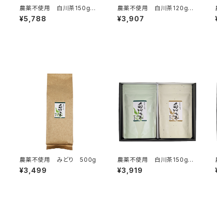
農薬不使用 白川茶150g缶
農薬不使用 白川茶120g缶
入り 2本組ギフト NO.9は
入り 2本組ギフト NO.13ず
¥5,788
¥3,907
つつみ・ずいうん
いうん×2
農薬不使用 みどり 500g
農薬不使用 白川茶150gス
タンドパック 2本組ギフト
¥3,499
¥3,919
NO.51ずいうん・こうぎょく