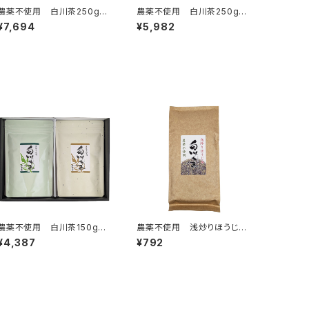
農薬不使用 白川茶250g缶
農薬不使用 白川茶250g缶
入り 2本組ギフト NO.2ず
入り 2本組ギフト NO.3ず
¥7,694
¥5,982
いうん×2
いうん・みどり
農薬不使用 白川茶150gス
農薬不使用 浅炒りほうじ
タンドパック 2本組ギフト
茶 150g クリックポスト対
¥4,387
¥792
NO.50ずいうん×2
応商品