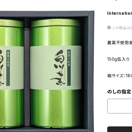
Internatio
この商品は
農薬不使用
150g缶入
箱サイズ：18
のしの指定