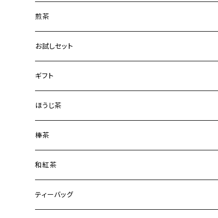
煎茶
はつつみ
お試しセット
ずいうん
煎茶3種
ギフト
こうぎょく
品種茶3種
缶ギフト
ほうじ茶
みどり
袋ギフト
棒茶
おくみどり
和紅茶
在来種
ティーバッグ