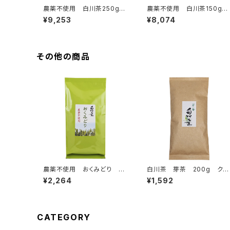
農薬不使用 白川茶250g缶
農薬不使用 白川茶150g缶
入り 2本組ギフト NO.1は
入り 3本組ギフト NO.5は
¥9,253
¥8,074
つつみ・ずいうん
つつみ・ずいうん×2
その他の商品
農薬不使用 おくみどり 20
白川茶 芽茶 200g クリ
0g クリックポスト対応商品
ックポスト対応商品
¥2,264
¥1,592
CATEGORY