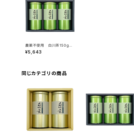
農薬不使用 白川茶150g缶
入り 3本組ギフト NO.7ず
¥5,643
いうん・こうぎょく・みどり
同じカテゴリの商品