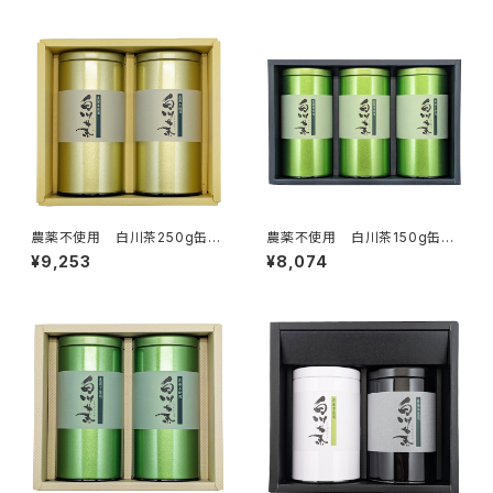
農薬不使用 白川茶250g缶入
農薬不使用 白川茶150g缶入
り 2本組ギフト NO.1はつつ
り 3本組ギフト NO.5はつつ
¥9,253
¥8,074
み・ずいうん
み・ずいうん×2