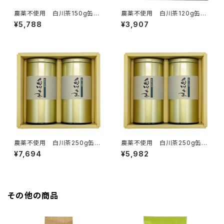
農薬不使用 白川茶150g缶入
農薬不使用 白川茶120g缶入
り 2本組ギフト NO.9はつつ
り 2本組ギフト NO.13ずいう
¥5,788
¥3,907
み・ずいうん
ん×2
農薬不使用 白川茶250g缶入
農薬不使用 白川茶250g缶入
り 2本組ギフト NO.2ずいう
り 2本組ギフト NO.3ずいう
¥7,694
¥5,982
ん×2
ん・みどり
その他の商品