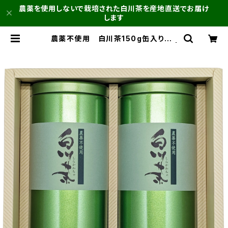
農薬を使用しないで栽培された白川茶を産地直送でお届け
します
農薬不使用 白川茶150g缶入り 2
本組ギフト NO.11ずいうん・みどり |
農薬不使用 白川茶 | 常磐園