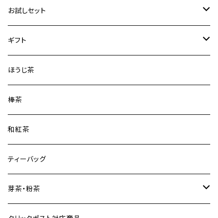
はつつみ
お試しセット
ずいうん
煎茶3種
ギフト
こうぎょく
品種茶3種
缶ギフト
ほうじ茶
みどり
袋ギフト
棒茶
おくみどり
和紅茶
在来種
ティーバッグ
かなやみどり
芽茶・粉茶
わかくさ（二番茶）
芽茶